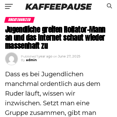
UNCATEGORIZED
Jugendliche greifen Rollator-Mann
an und das Internet schaut wieder
massenhaft zu
Published
1 year ago
on
June 27, 2025
By
admin
Dass es bei Jugendlichen
manchmal ordentlich aus dem
Ruder läuft, wissen wir
inzwischen. Setzt man eine
Gruppe zusammen, gibt man