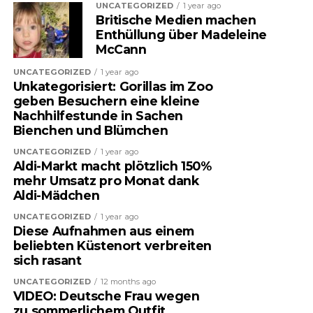
UNCATEGORIZED
1 year ago
Britische Medien machen
Enthüllung über Madeleine
McCann
UNCATEGORIZED
1 year ago
Unkategorisiert: Gorillas im Zoo
geben Besuchern eine kleine
Nachhilfestunde in Sachen
Bienchen und Blümchen
UNCATEGORIZED
1 year ago
Aldi-Markt macht plötzlich 150%
mehr Umsatz pro Monat dank
Aldi-Mädchen
UNCATEGORIZED
1 year ago
Diese Aufnahmen aus einem
beliebten Küstenort verbreiten
sich rasant
UNCATEGORIZED
12 months ago
VIDEO: Deutsche Frau wegen
zu sommerlichem Outfit