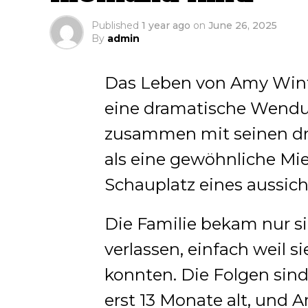
Published
1 year ago
on
June 26, 2025
By
admin
Das Leben von Amy Winte
eine dramatische Wend
zusammen mit seinen dre
als eine gewöhnliche Mi
Schauplatz eines aussic
Die Familie bekam nur s
verlassen, einfach weil s
konnten. Die Folgen sind 
erst 13 Monate alt, und