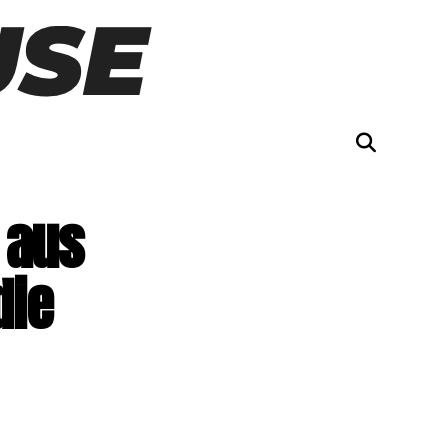
 aus
die