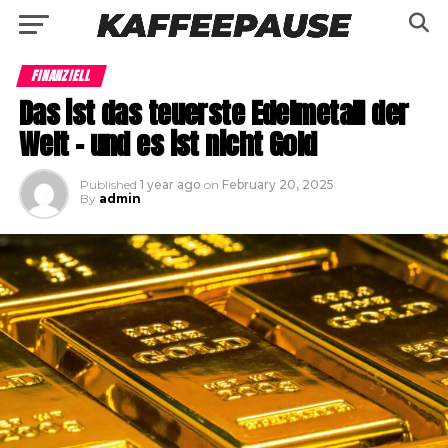
FINANZIELL
Das ist das teuerste Edelmetall der
Welt – und es ist nicht Gold
Published
1 year ago
on
February 20, 2025
By
admin