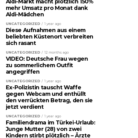
Aldi-Markt macht plötzlich 150%
mehr Umsatz pro Monat dank
Aldi-Mädchen
UNCATEGORIZED
1 year ago
Diese Aufnahmen aus einem
beliebten Küstenort verbreiten
sich rasant
UNCATEGORIZED
12 months ago
VIDEO: Deutsche Frau wegen
zu sommerlichem Outfit
angegriffen
UNCATEGORIZED
1 year ago
Ex-Polizistin tauscht Waffe
gegen Webcam und enthüllt
den verrückten Betrag, den sie
jetzt verdient
UNCATEGORIZED
1 year ago
Familiendrama im Türkei-Urlaub:
Junge Mutter (28) von zwei
Kindern stirbt plötzlich – Ärzte