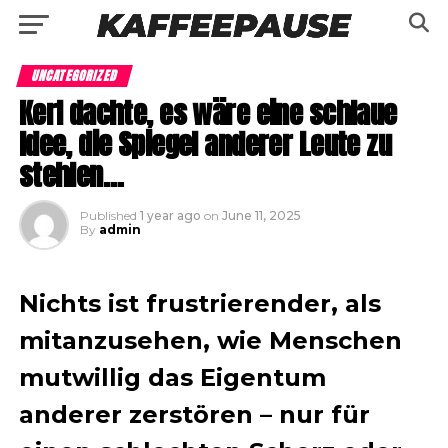
UNCATEGORIZED
Kerl dachte, es wäre eine schlaue
Idee, die Spiegel anderer Leute zu
stehlen…
Published
1 year ago
on
June 11, 2025
By
admin
Nichts ist frustrierender, als
mitanzusehen, wie Menschen
mutwillig das Eigentum
anderer zerstören – nur für