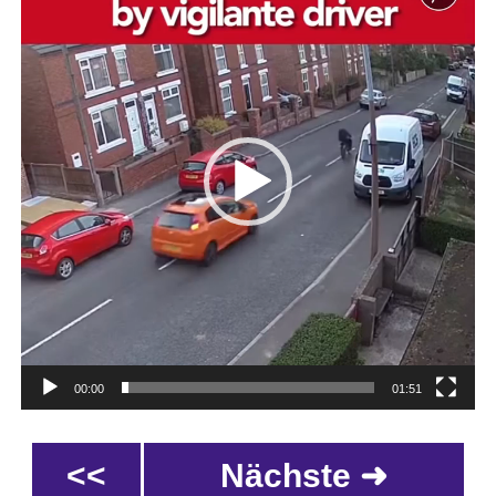
00:00
01:51
<<
Nächste ➜