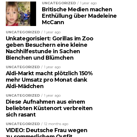
UNCATEGORIZED
1 year ago
Britische Medien machen
Enthüllung über Madeleine
McCann
UNCATEGORIZED
1 year ago
Unkategorisiert: Gorillas im Zoo
geben Besuchern eine kleine
Nachhilfestunde in Sachen
Bienchen und Blümchen
UNCATEGORIZED
1 year ago
Aldi-Markt macht plötzlich 150%
mehr Umsatz pro Monat dank
Aldi-Mädchen
UNCATEGORIZED
1 year ago
Diese Aufnahmen aus einem
beliebten Küstenort verbreiten
sich rasant
UNCATEGORIZED
12 months ago
VIDEO: Deutsche Frau wegen
zu sommerlichem Outfit