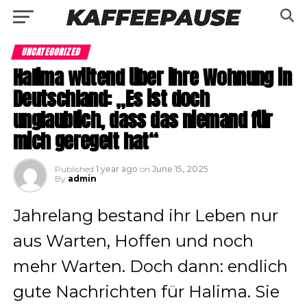
UNCATEGORIZED
Halima wütend über ihre Wohnung in
Deutschland: „Es ist doch
unglaublich, dass das niemand für
mich geregelt hat“
Published
1 year ago
on
June 15, 2025
By
admin
Jahrelang bestand ihr Leben nur
aus Warten, Hoffen und noch
mehr Warten. Doch dann: endlich
gute Nachrichten für Halima. Sie