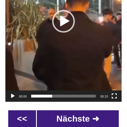
00:00
00:10
<<
Nächste ➜