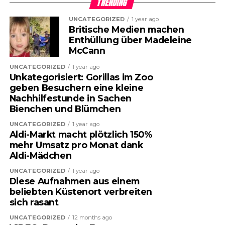
TRENDING
UNCATEGORIZED
1 year ago
Britische Medien machen
Enthüllung über Madeleine
McCann
UNCATEGORIZED
1 year ago
Unkategorisiert: Gorillas im Zoo
geben Besuchern eine kleine
Nachhilfestunde in Sachen
Bienchen und Blümchen
UNCATEGORIZED
1 year ago
Aldi-Markt macht plötzlich 150%
mehr Umsatz pro Monat dank
Aldi-Mädchen
UNCATEGORIZED
1 year ago
Diese Aufnahmen aus einem
beliebten Küstenort verbreiten
sich rasant
UNCATEGORIZED
12 months ago