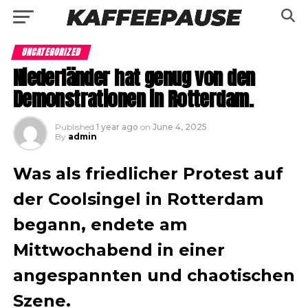
UNCATEGORIZED
Niederländer hat genug von den
Demonstrationen in Rotterdam.
Published
1 year ago
on
June 4, 2025
By
admin
Was als friedlicher Protest auf
der Coolsingel in Rotterdam
begann, endete am
Mittwochabend in einer
angespannten und chaotischen
Szene.