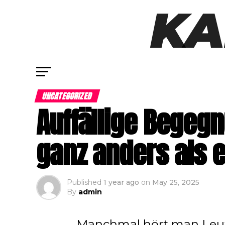
UNCATEGORIZED
Auffällige Begegn
ganz anders als 
Published
1 year ago
on
May 25, 2025
By
admin
Manchmal hört man Leut