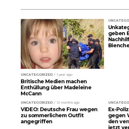
UNCATEGO
Unkatego
geben B
Nachhil
Biench
UNCATEGORIZED
1 year ago
Britische Medien machen
Enthüllung über Madeleine
McCann
UNCATEGORIZED
12 months ago
UNCATEGO
VIDEO: Deutsche Frau wegen
Ex-Poli
zu sommerlichem Outfit
gegen 
angegriffen
den ver
jetzt ve