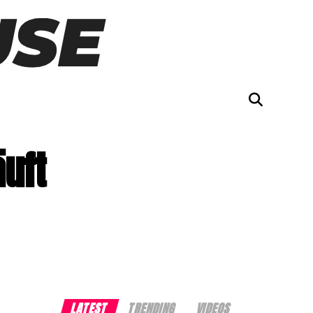
äuft
LATEST
TRENDING
VIDEOS