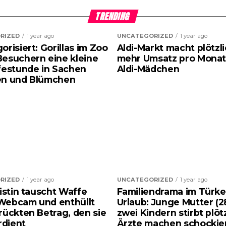
TRENDING
RIZED
1 year ago
UNCATEGORIZED
1 year ago
risiert: Gorillas im Zoo
Aldi-Markt macht plötzl
esuchern eine kleine
mehr Umsatz pro Monat
festunde in Sachen
Aldi-Mädchen
en und Blümchen
RIZED
1 year ago
UNCATEGORIZED
1 year ago
zistin tauscht Waffe
Familiendrama im Türke
Webcam und enthüllt
Urlaub: Junge Mutter (2
rückten Betrag, den sie
zwei Kindern stirbt plötz
rdient
Ärzte machen schockie