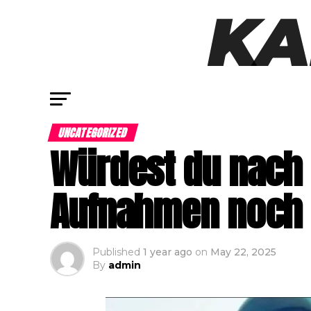
UNCATEGORIZED
Würdest du nach
Aufnahmen noch e
Published
1 year ago
on
May 22, 2025
By
admin