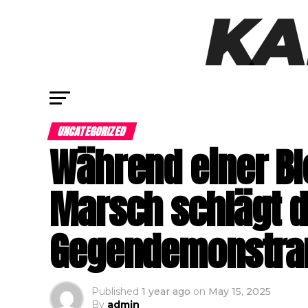
UNCATEGORIZED
Während einer Bl
Marsch schlägt di
Gegendemonstran
Published
1 year ago
on
May 15, 2025
By
admin