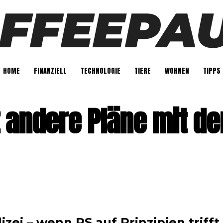
HOME
FINANZIELL
TECHNOLOGIE
TIERE
WOHNEN
TIPPS
 andere Pläne mit de
zei – wenn PS auf Prinzipien trifft