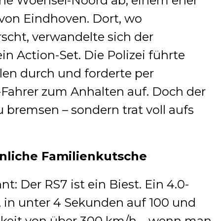
nahe Woensel-Noord ab, einem eher
 von Eindhoven. Dort, wo
scht, verwandelte sich der
in Action-Set. Die Polizei führte
len durch und forderte per
-Fahrer zum Anhalten auf. Doch der
u bremsen – sondern trat voll aufs
nliche Familienkutsche
t: Der RS7 ist ein Biest. Ein 4.0-
, in unter 4 Sekunden auf 100 und
keit von über 300 km/h – wenn man