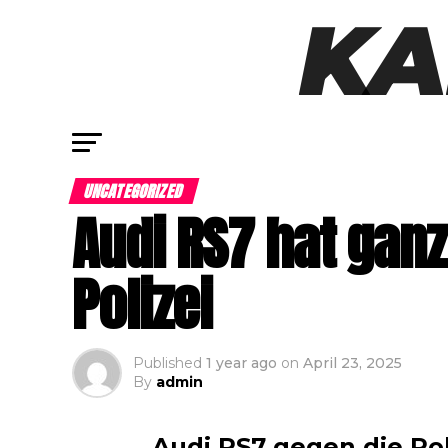
UNCATEGORIZED
Audi RS7 hat ganz
Polizei
Published
1 year ago
on
April 23, 2025
By
admin
Audi RS7 gegen die Poli