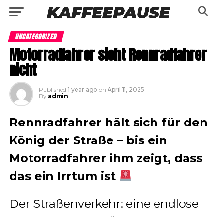
UNCATEGORIZED
Motorradfahrer sieht Rennradfahrer
nicht
Published
1 year ago
on
April 11, 2025
By
admin
Rennradfahrer hält sich für den
König der Straße – bis ein
Motorradfahrer ihm zeigt, dass
das ein Irrtum ist
Der Straßenverkehr: eine endlose