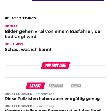
RELATED TOPICS:
UP NEXT
Bilder gehen viral von einem Busfahrer, der
bedrängt wird
DON'T MISS
Schau, was ich kann!
YOU MAY LIKE
LATEST
TRENDING
VIDEOS
UNCATEGORIZED
3 months ago
Diese Polizisten haben auch endgültig genug
UNCATEGORIZED
12 months ago
Veganer stellen den Supermarkt auf den Kopf –