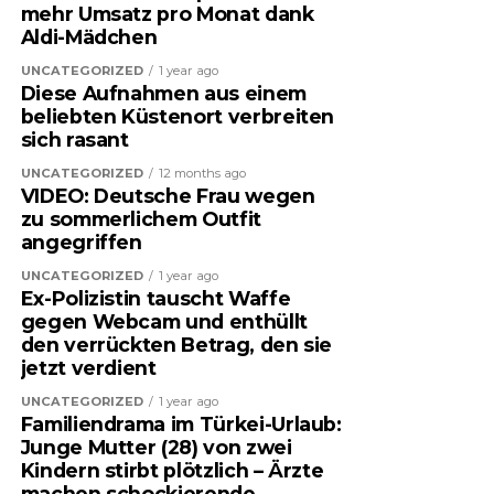
mehr Umsatz pro Monat dank
Aldi-Mädchen
UNCATEGORIZED
1 year ago
Diese Aufnahmen aus einem
beliebten Küstenort verbreiten
sich rasant
UNCATEGORIZED
12 months ago
VIDEO: Deutsche Frau wegen
zu sommerlichem Outfit
angegriffen
UNCATEGORIZED
1 year ago
Ex-Polizistin tauscht Waffe
gegen Webcam und enthüllt
den verrückten Betrag, den sie
jetzt verdient
UNCATEGORIZED
1 year ago
Familiendrama im Türkei-Urlaub:
Junge Mutter (28) von zwei
Kindern stirbt plötzlich – Ärzte
machen schockierende