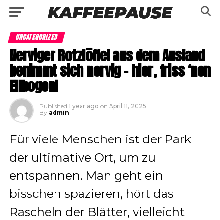
UNCATEGORIZED
Nerviger Rotzlöffel aus dem Ausland
benimmt sich nervig – hier, friss ‘nen
Ellbogen!
Published
1 year ago
on
April 11, 2025
By
admin
Für viele Menschen ist der Park
der ultimative Ort, um zu
entspannen. Man geht ein
bisschen spazieren, hört das
Rascheln der Blätter, vielleicht