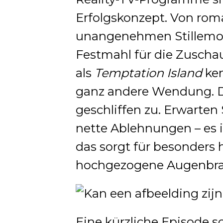
Erfolgskonzept. Von ro
unangenehmen Stillemome
Festmahl für die Zuschau
als
Temptation Island
ken
ganz andere Wendung. Do
geschliffen zu. Erwarten
nette Ablehnungen – es is
das sorgt für besonders
hochgezogene Augenbra
Eine kürzliche Episode s