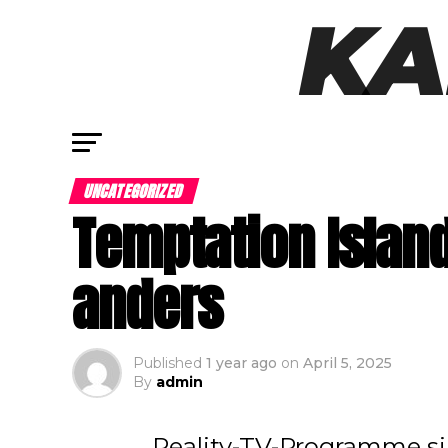
UNCATEGORIZED
Temptation Island
anders
Published
1 year ago
on
April 5, 2025
By
admin
Reality-TV-Programme sin