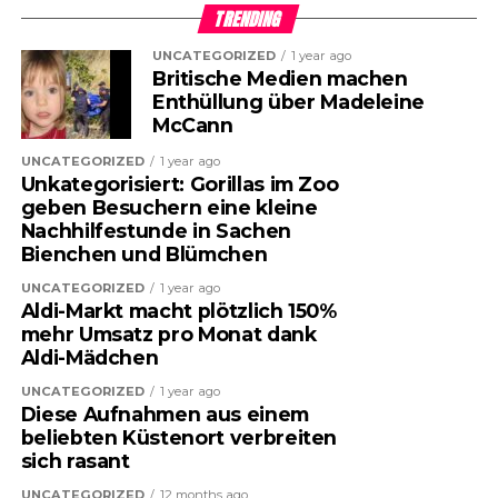
TRENDING
UNCATEGORIZED
1 year ago
Britische Medien machen
Enthüllung über Madeleine
McCann
UNCATEGORIZED
1 year ago
Unkategorisiert: Gorillas im Zoo
geben Besuchern eine kleine
Nachhilfestunde in Sachen
Bienchen und Blümchen
UNCATEGORIZED
1 year ago
Aldi-Markt macht plötzlich 150%
mehr Umsatz pro Monat dank
Aldi-Mädchen
UNCATEGORIZED
1 year ago
Diese Aufnahmen aus einem
beliebten Küstenort verbreiten
sich rasant
UNCATEGORIZED
12 months ago