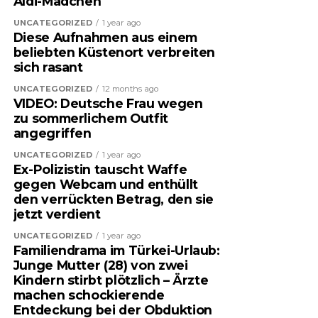
Aldi-Mädchen
UNCATEGORIZED
1 year ago
Diese Aufnahmen aus einem
beliebten Küstenort verbreiten
sich rasant
UNCATEGORIZED
12 months ago
VIDEO: Deutsche Frau wegen
zu sommerlichem Outfit
angegriffen
UNCATEGORIZED
1 year ago
Ex-Polizistin tauscht Waffe
gegen Webcam und enthüllt
den verrückten Betrag, den sie
jetzt verdient
UNCATEGORIZED
1 year ago
Familiendrama im Türkei-Urlaub:
Junge Mutter (28) von zwei
Kindern stirbt plötzlich – Ärzte
machen schockierende
Entdeckung bei der Obduktion