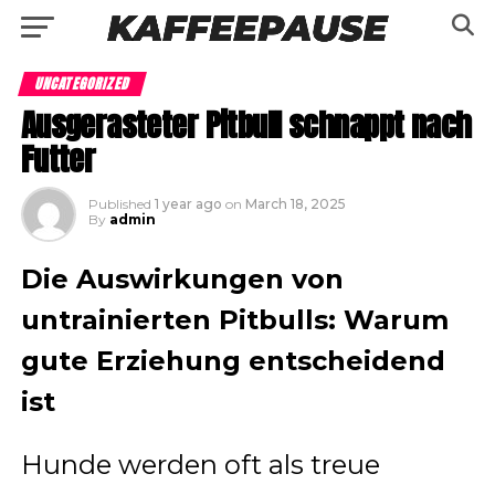
UNCATEGORIZED
Ausgerasteter Pitbull schnappt nach
Futter
Published
1 year ago
on
March 18, 2025
By
admin
Die Auswirkungen von
untrainierten Pitbulls: Warum
gute Erziehung entscheidend
ist
Hunde werden oft als treue