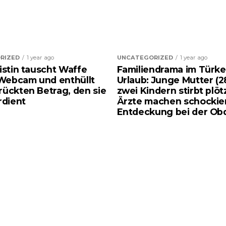
RIZED
1 year ago
UNCATEGORIZED
1 year ago
zistin tauscht Waffe
Familiendrama im Türke
Webcam und enthüllt
Urlaub: Junge Mutter (2
rückten Betrag, den sie
zwei Kindern stirbt plötz
rdient
Ärzte machen schockie
Entdeckung bei der Ob