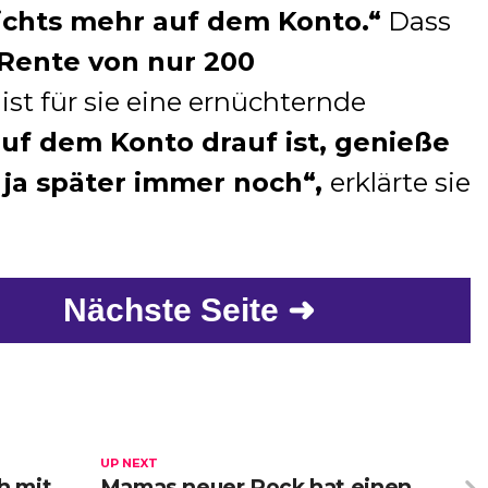
nichts mehr auf dem Konto.“
Dass
-Rente von nur 200
t für sie eine ernüchternde
uf dem Konto drauf ist, genieße
h ja später immer noch“,
erklärte sie
Nächste Seite ➜
UP NEXT
h mit
Mamas neuer Rock hat einen