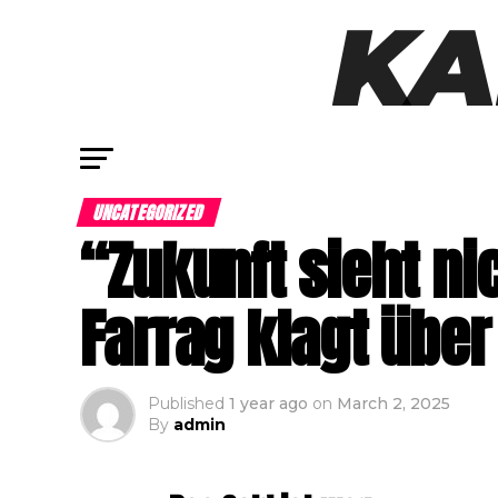
UNCATEGORIZED
“Zukunft sieht ni
Farrag klagt über
Published
1 year ago
on
March 2, 2025
By
admin