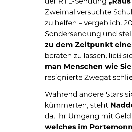
der RTL-Sendung
„Raus
Zweimal versuchte Schu
zu helfen – vergeblich. 2
Sondersendung und stell
zu dem Zeitpunkt ein
beraten zu lassen, ließ s
man Menschen wie Sie n
resignierte Zwegat schlie
Während andere Stars sic
kümmerten, steht
Nadd
da. Ihr Umgang mit Geld 
welches im Portemonna