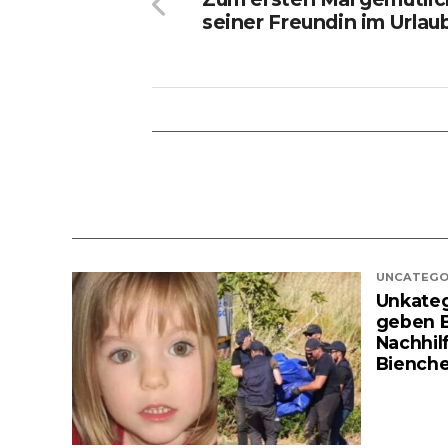
seiner Freundin im Urlau
UNCATEGO
Unkatego
geben B
Nachhil
Biench