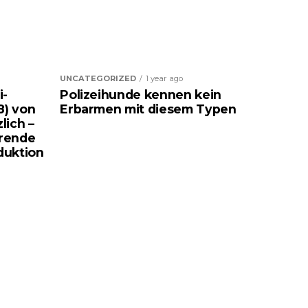
UNCATEGORIZED
1 year ago
i-
Polizeihunde kennen kein
8) von
Erbarmen mit diesem Typen
lich –
rende
duktion