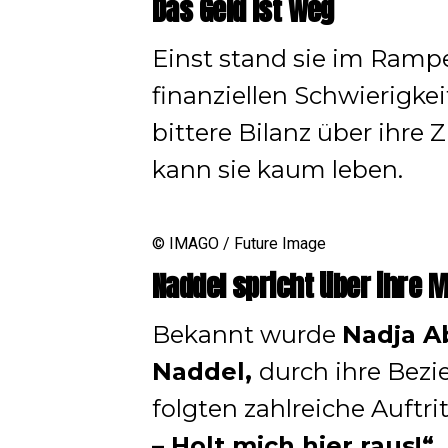
Das Geld ist weg
Einst stand sie im Rampe
finanziellen Schwierigkei
bittere Bilanz über ihre 
kann sie kaum leben.
© IMAGO / Future Image
Naddel spricht über ihre M
Bekannt wurde
Nadja Ab
Naddel,
durch ihre Bez
folgten zahlreiche Auftr
– Holt mich hier raus!“
,