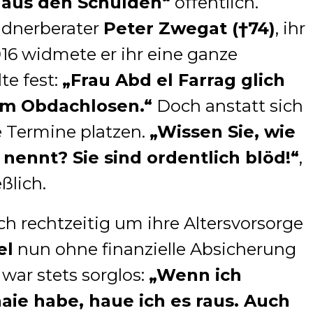
 aus den Schulden“
öffentlich.
ldnerberater
Peter Zwegat (†74)
, ihr
016 widmete er ihr eine ganze
te fest:
„Frau Abd el Farrag glich
em Obdachlosen.“
Doch anstatt sich
ie Termine platzen.
„Wissen Sie, wie
ennt? Sie sind ordentlich blöd!“
,
ßlich.
h rechtzeitig um ihre Altersvorsorge
el
nun ohne finanzielle Absicherung
war stets sorglos:
„Wenn ich
ie habe, haue ich es raus. Auch