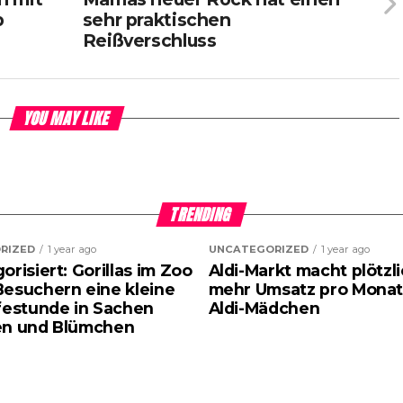
b
sehr praktischen
Reißverschluss
YOU MAY LIKE
TRENDING
RIZED
1 year ago
UNCATEGORIZED
1 year ago
risiert: Gorillas im Zoo
Aldi-Markt macht plötzl
esuchern eine kleine
mehr Umsatz pro Monat
festunde in Sachen
Aldi-Mädchen
en und Blümchen