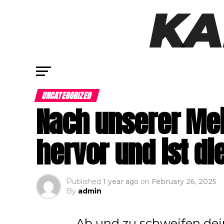
UNCATEGORIZED
Nach unserer Me
hervor und ist di
Published
1 year ago
on
February 26, 2025
By
admin
Ab und zu schweifen dei