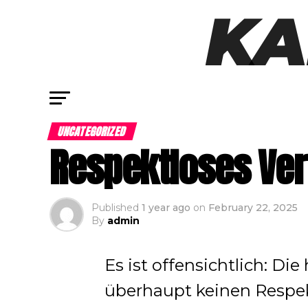
UNCATEGORIZED
Respektloses Verh
Published
1 year ago
on
February 22, 2025
By
admin
Es ist offensichtlich: D
überhaupt keinen Respe